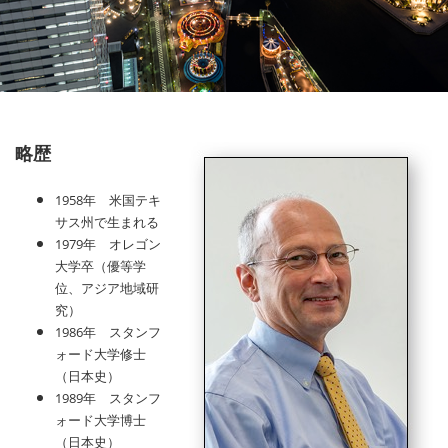
略歴
1958
年 米国テキ
サス州で生まれる
1979
年 オレゴン
大学卒（優等学
位、アジア地域研
究）
1986
年 スタンフ
ォード大学修士
（日本史）
1989
年 スタンフ
ォード大学博士
（日本史）