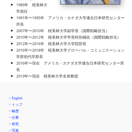
1989
年 桜美林大
学就任
1991
1995
年〜
年 アメリカ・カナダ大学連合日本研究センター
所長
2007
2010
年〜
年 桜美林大学副学長（国際戦略担当）
2010
2012
年〜
年 桜美林大学学長特別補佐（国際戦略担当）
2012
2016
年
〜
年 桜美林大学大学院部長
2016
2018
年
〜
年 桜美林大学グローバル・コミュニケーション
学群初代学群長
2016
年
〜
現在 アメリカ・カナダ大学連合日本研究センター所
長
2019
年
〜
現在 桜美林大学名誉教授
> English
> トップ
> 略歴
> 仕事
> 研究
> 写真